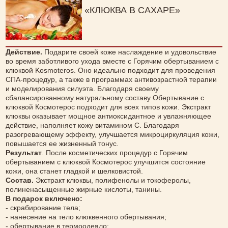
«КЛЮКВА В САХАРЕ»
Действие.
Подарите своей коже наслаждение и удовольствие
во время заботливого ухода вместе с Горячим обертыванием с
клюквой Kosmoteros. Оно идеально подходит для проведения
СПА-процедур, а также в программах антивозрастной терапии
и моделирования силуэта. Благодаря своему
сбалансированному натуральному составу Обертывание с
клюквой Космотерос подходит для всех типов кожи. Экстракт
клюквы оказывает мощное антиоксидантное и увлажняющее
действие, наполняет кожу витамином С. Благодаря
разогревающему эффекту, улучшается микроциркуляция кожи,
повышается ее жизненный тонус.
Результат
. После косметических процедур с Горячим
обертыванием с клюквой Космотерос улучшится состояние
кожи, она станет гладкой и шелковистой.
Состав.
Экстракт клюквы, полифенолы и токоферолы,
полиненасыщенные жирные кислоты, танины.
В подарок включено:
- скрабирование тела;
- нанесение на тело клюквенного обертывания;
- обертывание в термоодеяло;